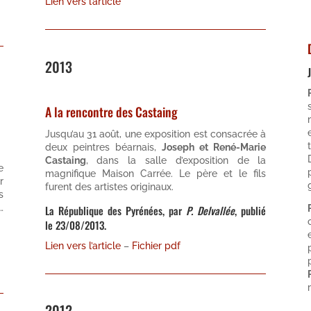
Lien vers l’article
2013
A la rencontre des Castaing
Jusqu’au 31 août, une exposition est consacrée à
deux peintres béarnais,
Joseph et René-Marie
Castaing
, dans la salle d’exposition de la
e
magnifique Maison Carrée. Le père et le fils
r
furent des artistes originaux.
s
…
La République des Pyrénées, par
P. Delvallée
, publié
le 23/08/2013.
Lien vers l’article
–
Fichier pdf
2012