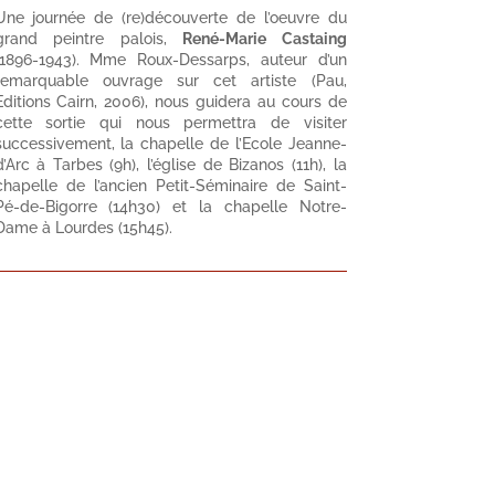
Une journée de (re)découverte de l’oeuvre du
grand peintre palois,
René-Marie Castaing
(1896-1943). Mme Roux-Dessarps, auteur d’un
remarquable ouvrage sur cet artiste (Pau,
Editions Cairn, 2006), nous guidera au cours de
cette sortie qui nous permettra de visiter
successivement, la chapelle de l’Ecole Jeanne-
d’Arc à Tarbes (9h), l’église de Bizanos (11h), la
chapelle de l’ancien Petit-Séminaire de Saint-
Pé-de-Bigorre (14h30) et la chapelle Notre-
Dame à Lourdes (15h45).