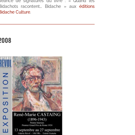
Séance de signatures du livre : « Quand les
Bidachots racontent… Bidache » aux
éditions
Bidache Culture
.
2008