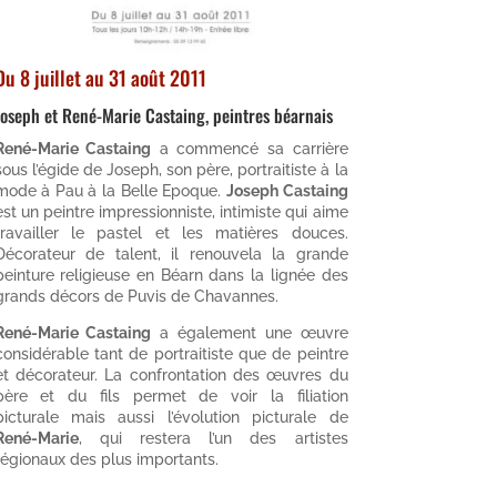
Du 8 juillet au 31 août 2011
Joseph et René-Marie Castaing, peintres béarnais
René-Marie Castaing
a commencé sa carrière
sous l’égide de Joseph, son père, portraitiste à la
mode à Pau à la Belle Epoque.
Joseph Castaing
est un peintre impressionniste, intimiste qui aime
travailler le pastel et les matières douces.
Décorateur de talent, il renouvela la grande
peinture religieuse en Béarn dans la lignée des
grands décors de Puvis de Chavannes.
René-Marie Castaing
a également une œuvre
considérable tant de portraitiste que de peintre
et décorateur. La confrontation des œuvres du
père et du fils permet de voir la filiation
picturale mais aussi l’évolution picturale de
René-Marie
, qui restera l’un des artistes
régionaux des plus importants.