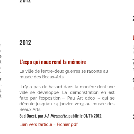
2012
a
a
e
L’expo qui nous rend la mémoire
t
à
La ville de l’entre-deux guerres se raconte au
.
musée des Beaux-Arts.
r
s
Il n’y a pas de hasard dans la manière dont une
4
ville se développe. La démonstration en est
t
faite par l’exposition « Pau Art déco » qui se
déroule jusqu’au 14 janvier 2013 au musée des
Beaux Arts.
Sud Ouest, par
J-J. Nicomette
, publié le 01/11/2012.
Lien vers l’article
–
Fichier pdf