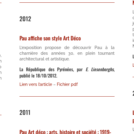
2012
Pau affiche son style Art Déco
L’exposition propose de découvrir Pau à la
charnière des années 30, en plein tournant
,
architectural et artistique.
n
0
La République des Pyrénées, par
E. Liesenborghs
,
n
publié le 18/10/2012.
n
Lien vers l’article
–
Fichier pdf
2011
Pau Art déco : arts, histoire et société : 1919-