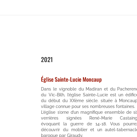
2021
Église Sainte-Lucie Moncaup
Dans le vignoble du Madiran et du Pacheren
du Vic-Bilh, l’église Sainte-Lucie est un édific
du début du XXème siècle. située à Moncaup
village connue pour ses nombreuses fontaines.
L’église s’orne d’un magnifique ensemble de si
verrières signées René-Marie Castaing
évoquant la guerre de 14-18. Vous pourre
découvrir du mobilier et un autel-tabernacl
baroque par Giraudy.