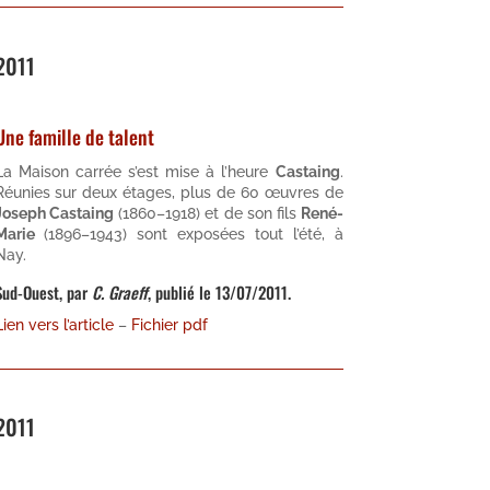
2011
Une famille de talent
La Maison carrée s’est mise à l’heure
Castaing
.
Réunies sur deux étages, plus de 60 œuvres de
Joseph Castaing
(1860–1918) et de son fils
René-
Marie
(1896–1943) sont exposées tout l’été, à
Nay.
Sud-Ouest, par
C. Graeff
, publié le 13/07/2011.
Lien vers l’article
–
Fichier pdf
2011