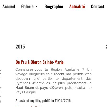
Accueil
Galerie
Biographie
Actualité
Contact
2015
De Pau à Oloron Sainte-Marie
c
Connaissez-vous la Région Aquitaine ? Un
e
voyage blogueurs tout récent m’a permis d’en
,
découvrir une partie, le département des
Pyrénées Atlantiques, et plus précisément le
x
Haut-Béarn et pays d’Oloron
, puis ensuite le
,
Pays Basque.
z
A taste of my life, publié le 11/12/2015.
e