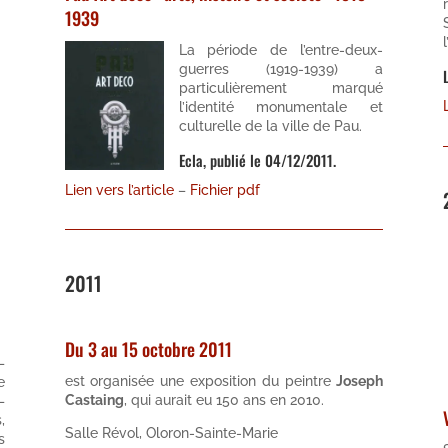
1939
La période de l’entre-deux-
guerres (1919-1939) a
particulièrement marqué
l’identité monumentale et
culturelle de la ville de Pau.
Ecla, publié le 04/12/2011.
Lien vers l’article
–
Fichier pdf
2011
Du 3 au 15 octobre 2011
–
est organisée une exposition du peintre
Joseph
e
Castaing
, qui aurait eu 150 ans en 2010.
–
,
Salle Révol, Oloron-Sainte-Marie
s