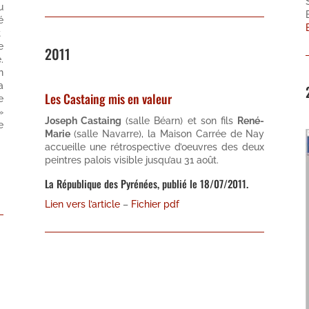
u
é
t
e
2011
.
n
a
Les Castaing mis en valeur
e
»
Joseph Castaing
(salle Béarn) et son fils
René-
e
Marie
(salle Navarre), la Maison Carrée de Nay
accueille une rétrospective d’oeuvres des deux
peintres palois visible jusqu’au 31 août.
La République des Pyrénées, publié le 18/07/2011.
Lien vers l’article
–
Fichier pdf